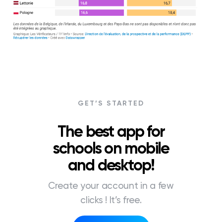
GET’S STARTED
The best app for
schools on mobile
and desktop!
Create your account in a few
clicks ! It’s free.